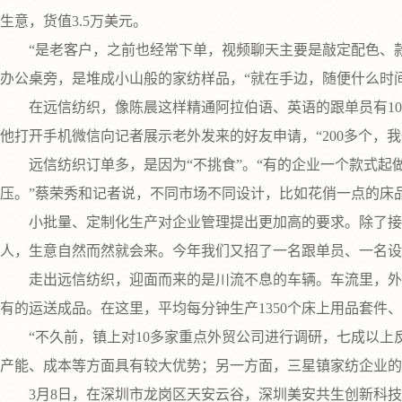
生意，货值3.5万美元。
“是老客户，之前也经常下单，视频聊天主要是敲定配色、款式
办公桌旁，是堆成小山般的家纺样品，“就在手边，随便什么时
在远信纺织，像陈晨这样精通阿拉伯语、英语的跟单员有10多
他打开手机微信向记者展示老外发来的好友申请，“200多个，
远信纺织订单多，是因为“不挑食”。“有的企业一个款式起做
压。”蔡荣秀和记者说，不同市场不同设计，比如花俏一点的床
小批量、定制化生产对企业管理提出更加高的要求。除了接订
人，生意自然而然就会来。今年我们又招了一名跟单员、一名设
走出远信纺织，迎面而来的是川流不息的车辆。车流里，外型
有的运送成品。在这里，平均每分钟生产1350个床上用品套件、6
“不久前，镇上对10多家重点外贸公司进行调研，七成以上反
产能、成本等方面具有较大优势；另一方面，三星镇家纺企业的
3月8日，在深圳市龙岗区天安云谷，深圳美安共生创新科技