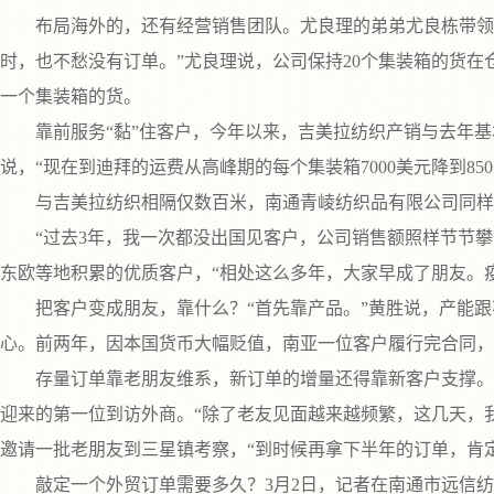
布局海外的，还有经营销售团队。尤良理的弟弟尤良栋带领4
时，也不愁没有订单。”尤良理说，公司保持20个集装箱的货在
一个集装箱的货。
靠前服务“黏”住客户，今年以来，吉美拉纺织产销与去年基本
说，“现在到迪拜的运费从高峰期的每个集装箱7000美元降到8
与吉美拉纺织相隔仅数百米，南通青崚纺织品有限公司同样满
“过去3年，我一次都没出国见客户，公司销售额照样节节攀升，
东欧等地积累的优质客户，“相处这么多年，大家早成了朋友。
把客户变成朋友，靠什么？“首先靠产品。”黄胜说，产能跟
心。前两年，因本国货币大幅贬值，南亚一位客户履行完合同，汇
存量订单靠老朋友维系，新订单的增量还得靠新客户支撑。3月
迎来的第一位到访外商。“除了老友见面越来越频繁，这几天，
邀请一批老朋友到三星镇考察，“到时候再拿下半年的订单，肯
敲定一个外贸订单需要多久？3月2日，记者在南通市远信纺