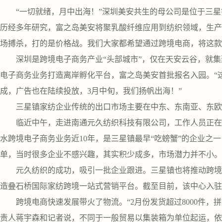
“一切就绪，月中出海！”深圳美安共生的母公司是位于三星
历经多年研究，富之岛美安将聚乳酸纤维应用到纺织领域，生产
场搏杀，打的是价格战。我们大家都希望通过跨境电商，将这款
深圳是跨境电子商务产业“头部城市”，仅在天安云谷，就集聚跨
电子商务业务打造离岸孵化平台，富之岛美安首批报名入园。“
成，广告也在陆续投放，3月中旬，我们扬帆出海！”
三星镇家纺企业传统的出口市场主要在中东、东南亚、东欧，
临近中午，走进南通元久纺织科技有限公司，工作人员正在格
水跨境电子商务业务近10年，是三星镇最早“吃螃蟹”的企业之
单，当时很多企业不感兴趣，其实积少成多，市场潜力并不小。
元久纺织的成功，吸引一批企业跟进。三星镇也将推动跨境电
造叠石桥国际家纺跨境一站式营销平台。截至目前，该中心入驻
跨境电商快速发展带火了物流。“2月份发货超过8000件，
责人蒋宇森和记者说，不同于一般贸易以集装箱为单位起运，依托