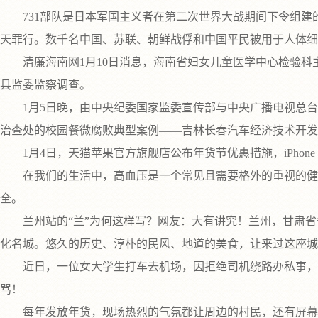
731部队是日本军国主义者在第二次世界大战期间下令组建的细
天罪行。数千名中国、苏联、朝鲜战俘和中国平民被用于人体细
清廉海南网1月10日消息，海南省妇女儿童医学中心检验科
县监委监察调查。
1月5日晚，由中央纪委国家监委宣传部与中央广播电视总台
治查处的校园餐微腐败典型案例——吉林长春汽车经济技术开发
1月4日，天猫苹果官方旗舰店公布年货节优惠措施，iPhone 16系列最高
在我们的生活中，高血压是一个常见且需要格外的重视的健康
全。
兰州站的“兰”为何这样写？网友：大有讲究！兰州，甘肃省省
化名城。悠久的历史、淳朴的民风、地道的美食，让来过这座城
近日，一位女大学生打车去机场，因拒绝司机绕路办私事，在
骂！
每年发放年货，现场热烈的气氛都让周边的村民，还有屏幕前