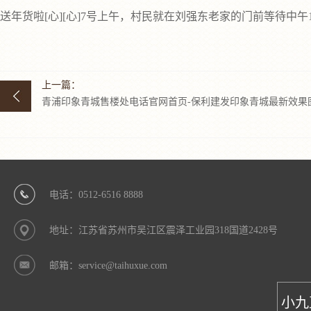
送年货啦[心][心]7号上午，村民就在刘强东老家的门前等待中
上一篇：
青浦印象青城售楼处电话官网首页-保利建发印象青城最新效果
电话：0512-6516 8888
地址：江苏省苏州市吴江区震泽工业园318国道2428号
邮箱：service@taihuxue.com
小九