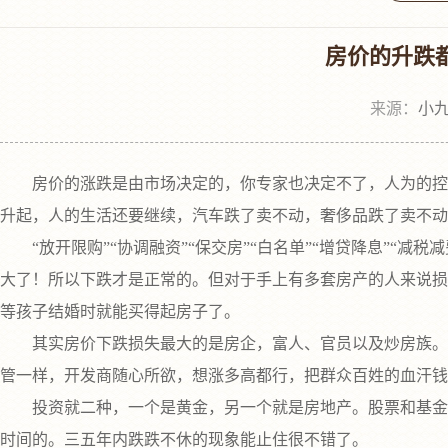
房价的升跌
来源：
小九
房价的涨跌是由市场决定的，你专家也决定不了，人为的控制
升起，人的生活还要继续，汽车跌了卖不动，奢侈品跌了卖不动
“放开限购”“协调融资”“保交房”“白名单”“增贷降息”“减税
大了！所以下跌才是正常的。但对于手上有多套房产的人来说损
等孩子结婚时就能买得起房子了。
其实房价下跌损失最大的是房企，富人、官员以及炒房族。而
管一样，开发商随心所欲，想涨多高都行，把群众百姓的血汗钱
投资就二种，一个是黄金，另一个就是房地产。股票和基金投资
时间的。三五年内跌跌不休的现象能止住很不错了。