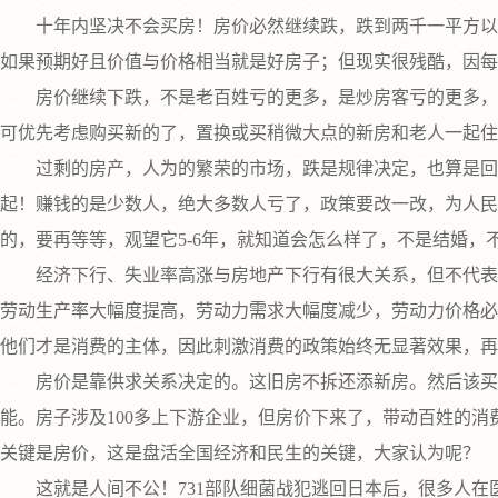
十年内坚决不会买房！房价必然继续跌，跌到两千一平方以下
如果预期好且价值与价格相当就是好房子；但现实很残酷，因每
房价继续下跌，不是老百姓亏的更多，是炒房客亏的更多，房
可优先考虑购买新的了，置换或买稍微大点的新房和老人一起住
过剩的房产，人为的繁荣的市场，跌是规律决定，也算是回归
起！赚钱的是少数人，绝大多数人亏了，政策要改一改，为人民
的，要再等等，观望它5-6年，就知道会怎么样了，不是结婚
经济下行、失业率高涨与房地产下行有很大关系，但不代表只
劳动生产率大幅度提高，劳动力需求大幅度减少，劳动力价格必
他们才是消费的主体，因此刺激消费的政策始终无显著效果，再
房价是靠供求关系决定的。这旧房不拆还添新房。然后该买的
能。房子涉及100多上下游企业，但房价下来了，带动百姓的消
关键是房价，这是盘活全国经济和民生的关键，大家认为呢？
这就是人间不公！731部队细菌战犯逃回日本后，很多人在