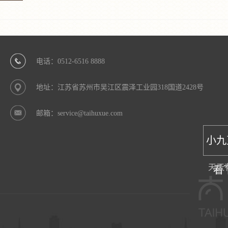
电话：0512-6516 8888
地址：江苏省苏州市吴江区震泽工业园318国道2428号
邮箱：service@taihuxue.com
小九
天天
看