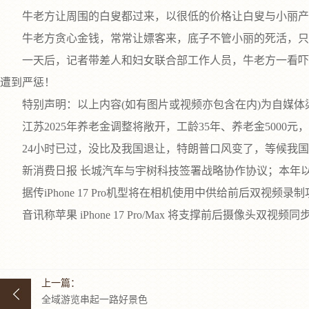
牛老方让周围的白叟都过来，以很低的价格让白叟与小丽产生
牛老方贪心金钱，常常让嫖客来，底子不管小丽的死活，只
一天后，记者带差人和妇女联合部工作人员，牛老方一看吓一
遭到严惩！
特别声明：以上内容(如有图片或视频亦包含在内)为自媒体渠
江苏2025年养老金调整将敞开，工龄35年、养老金5000元
24小时已过，没比及我国退让，特朗普口风变了，等候我国
新消费日报 长城汽车与宇树科技签署战略协作协议；本年以旧换
据传iPhone 17 Pro机型将在相机使用中供给前后双视频录制
音讯称苹果 iPhone 17 Pro/Max 将支撑前后摄像头双视频同
上一篇：
全域游览串起一路好景色