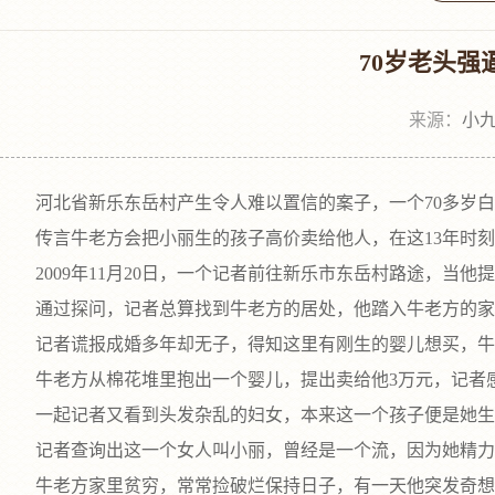
70岁老头
来源：
小九
河北省新乐东岳村产生令人难以置信的案子，一个70多岁白叟
传言牛老方会把小丽生的孩子高价卖给他人，在这13年时刻
2009年11月20日，一个记者前往新乐市东岳村路途，当
通过探问，记者总算找到牛老方的居处，他踏入牛老方的家，
记者谎报成婚多年却无子，得知这里有刚生的婴儿想买，牛老
牛老方从棉花堆里抱出一个婴儿，提出卖给他3万元，记者感
一起记者又看到头发杂乱的妇女，本来这一个孩子便是她生
记者查询出这一个女人叫小丽，曾经是一个流，因为她精力方
牛老方家里贫穷，常常捡破烂保持日子，有一天他突发奇想