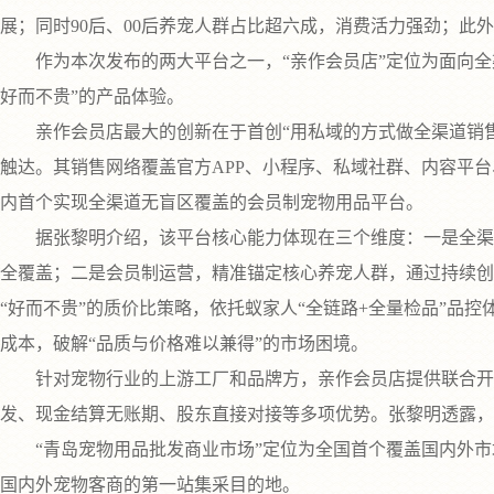
展；同时90后、00后养宠人群占比超六成，消费活力强劲；此外
作为本次发布的两大平台之一，“亲作会员店”定位为面向全
好而不贵”的产品体验。
亲作会员店最大的创新在于首创“用私域的方式做全渠道销售
触达。其销售网络覆盖官方APP、小程序、私域社群、内容平
内首个实现全渠道无盲区覆盖的会员制宠物用品平台。
据张黎明介绍，该平台核心能力体现在三个维度：一是全渠道
全覆盖；二是会员制运营，精准锚定核心养宠人群，通过持续创
“好而不贵”的质价比策略，依托蚁家人“全链路+全量检品”品
成本，破解“品质与价格难以兼得”的市场困境。
针对宠物行业的上游工厂和品牌方，亲作会员店提供联合开发
发、现金结算无账期、股东直接对接等多项优势。张黎明透露，
“青岛宠物用品批发商业市场”定位为全国首个覆盖国内外市
国内外宠物客商的第一站集采目的地。