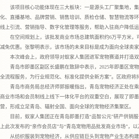
该项目核心功能体现在三大板块：一是源头工厂聚集地，集聚
化、直播基地、品牌营销、销售培训、质检仓储、智慧物流等环
线上引流、营销指导、数字化管理等服务，帮助入驻商户降低运
在空间规划上，该批发商业市场总建筑面积约6万平方米，可容
减免优惠。张黎明表示，该市场的未来目标是成为面向全球卖家
本次峰会上，政府领导对蚁家人集团进军宠物赛道并打造双
青岛市即墨区副区长盛鹏在致辞中表示，2025年即墨区宠物产
全流程服务，为行业规范化、标准化提供全新方案”。区政府将
青岛市商务局总经济师郭振暖指出，青岛宠物经济正处在乘势
商业市场和会员制线上线下一体化平台的双重空白，展现了即墨
营，形成立足青岛、辐射全国、面向全球的宠物经济集聚区。
目前，蚁家人集团正在青岛即墨打造“品智公元”研产供销服一
上此次发布的“亲作会员店”与“青岛宠物用品批发商业市场”，
从纺织服装到宠物经济，从供应链巨头到宠物产业生态构建者