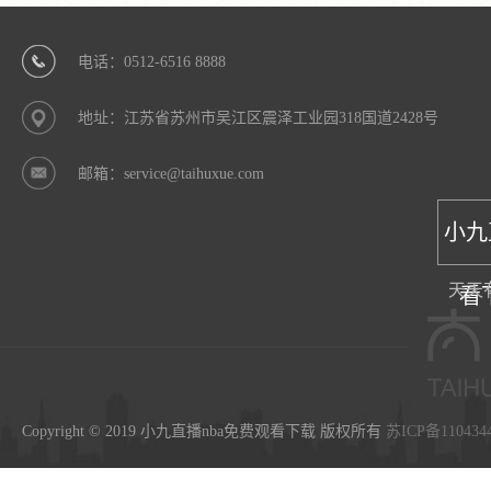
电话：0512-6516 8888
地址：江苏省苏州市吴江区震泽工业园318国道2428号
邮箱：service@taihuxue.com
小九
天天
看
Copyright © 2019 小九直播nba免费观看下载 版权所有
苏ICP备110434