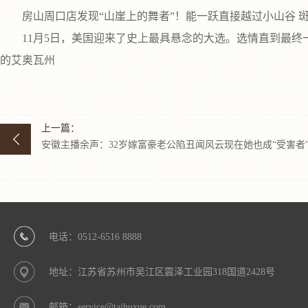
房山周口店发现“山崖上的舞者”！能一跃直接越过小山谷 
11月5日，美国迎来了史上最具悬念的大选。选情直到最终一
的艾奥瓦州
上一篇：
安徽主播余声：32岁嫁富豪老公陷丑闻风云现在她也成“受害者
电话：0512-6516 8888
地址：江苏省苏州市吴江区震泽工业园318国道2428号
邮箱：service@taihuxue.com