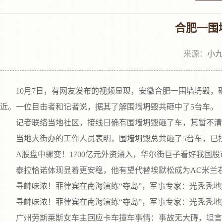
合肥一围
来源：
小九
10月7日，有网友发布的视频显现，安徽合肥一围墙坍毁，
近。一位目击者和记者说，据其了解围墙坍毁共砸中了5台车。
记者联络当地社区，接线日确有围墙坍毁砸了车，其暂不清楚
当地大街办的工作人员表明，围墙坍毁总共砸了5台车，已找
A股盘中骤变！1700亿元外资涌入，华尔街巨子看好我国股
泰拉恰诺体现显着更安稳，他有望代替埃默松成为AC米兰右
寻衅味浓！菲律宾在南海演练“夺岛”，军事专家：光秃秃地
寻衅味浓！菲律宾在南海演练“夺岛”，军事专家：光秃秃地
广州劳斯莱斯女车主回应卡车撞车事情：事故无大碍，坦言