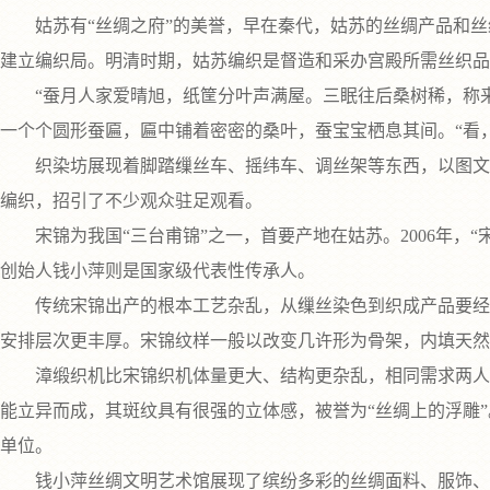
姑苏有“丝绸之府”的美誉，早在秦代，姑苏的丝绸产品和丝
建立编织局。明清时期，姑苏编织是督造和采办宫殿所需丝织
“蚕月人家爱晴旭，纸筐分叶声满屋。三眠往后桑树稀，称来
一个个圆形蚕匾，匾中铺着密密的桑叶，蚕宝宝栖息其间。“看
织染坊展现着脚踏缫丝车、摇纬车、调丝架等东西，以图文方
编织，招引了不少观众驻足观看。
宋锦为我国“三台甫锦”之一，首要产地在姑苏。2006年，
创始人钱小萍则是国家级代表性传承人。
传统宋锦出产的根本工艺杂乱，从缫丝染色到织成产品要经过
安排层次更丰厚。宋锦纹样一般以改变几许形为骨架，内填天然
漳缎织机比宋锦织机体量更大、结构更杂乱，相同需求两人合
能立异而成，其斑纹具有很强的立体感，被誉为“丝绸上的浮雕”
单位。
钱小萍丝绸文明艺术馆展现了缤纷多彩的丝绸面料、服饰、艺术