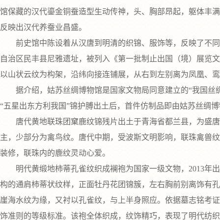
馆保藏的汉代鎏金铜蚕造型生动传神，头、胸部昂起，躯体丰满
反映出汉代养蚕业昌盛。
前史馆中陈设着从汉唐到明清的织锦、服饰等，反映了不同时
自治区民丰县尼雅遗址，被列入《第一批制止出国（境）展览文
以山状云纹为构架，沿纬向接连铺展，从右到左别离为凤凰、鸾
据介绍，姑苏丝绸博物馆是国家文物局同意建立的“我国丝绸织
“五星出东方利我国”锦护膊出土后，首件仿制品即由姑苏丝绸
唐代黄地联珠团窠鹿纹锦残片出土于青海省都兰县，为盛唐时
主，少部分为禽鸟纹。唐代中期，受波斯文明影响，联珠禽兽纹
装修，联珠内的鹿纹灵动心爱。
明代黄缎地柿蒂孔雀纹织成襕袍为国家一级文物，2013年出
构的通肩柿蒂状纹样，正面牡丹花团锦簇，左右胸前别离饰有孔
崖海水纹为缘，又衬以孔雀纹，与上半身照应。依据墓志铭考证
饰准则的等级标准。该袍全体织成，纹饰精巧，表现了明代纺织