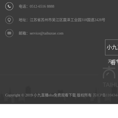
电话：0512-6516 8888
地址：江苏省苏州市吴江区震泽工业园318国道2428号
邮箱：service@taihuxue.com
小九
天天
看
Copyright © 2019 小九直播nba免费观看下载 版权所有
苏ICP备110434