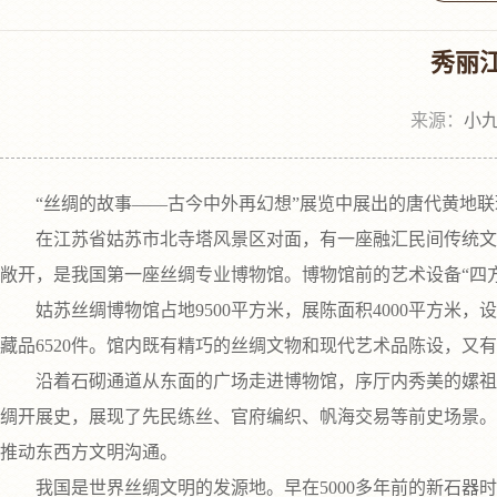
秀丽
来源：
小九
“丝绸的故事——古今中外再幻想”展览中展出的唐代黄地联
在江苏省姑苏市北寺塔风景区对面，有一座融汇民间传统文明神
敞开，是我国第一座丝绸专业博物馆。博物馆前的艺术设备“四方
姑苏丝绸博物馆占地9500平方米，展陈面积4000平方米
藏品6520件。馆内既有精巧的丝绸文物和现代艺术品陈设，
沿着石砌通道从东面的广场走进博物馆，序厅内秀美的嫘祖雕
绸开展史，展现了先民练丝、官府编织、帆海交易等前史场景。
推动东西方文明沟通。
我国是世界丝绸文明的发源地。早在5000多年前的新石器时