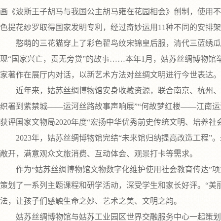
画《波斯王子胡马与我国公主胡马雍在花园相会》创制，使用不
色提花纱罗取得国家发明专利，经过奇妙运用11种不同的安排
憨萌的三花猫穿上了彩色翟鸟纹宋锦皇后服，清代三蓝绣瓜蝶
现“国家兴亡，责无旁贷”的故事……本年1月，姑苏丝绸博物馆
家著作在展厅内对话，以新艺术方法对丝绸文明进行今世表达。
近年来，姑苏丝绸博物馆安身收藏资源，联合南京、杭州、上
织署到紫禁城——运河丝路故事声响展”“何故梦红楼——江南运
获评国家文物局2020年度“宏扬中华优秀前史传统文明、培养
2023年，姑苏丝绸博物馆完结“未来馆归纳提高改造工程”。
敞开，满意观众文旅消费、互动体会、观景打卡等需求。
作为“姑苏丝绸博物馆文物数字化维护使用社会教育传达”项意
策划了一系列主题课程和研学活动，深受学生和家长好评。“美
法，让孩子们感触生命之妙、艺术之美、文明之韵。
姑苏丝绸博物馆与姑苏工业园区世界交融服务中心一起策划“活