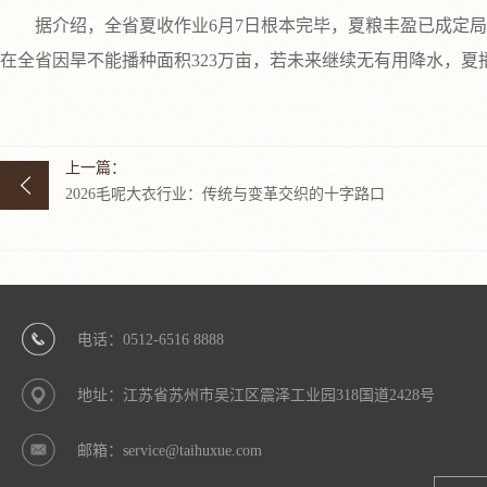
据介绍，全省夏收作业6月7日根本完毕，夏粮丰盈已成定局。夏
在全省因旱不能播种面积323万亩，若未来继续无有用降水，夏
上一篇：
2026毛呢大衣行业：传统与变革交织的十字路口
电话：0512-6516 8888
地址：江苏省苏州市吴江区震泽工业园318国道2428号
邮箱：service@taihuxue.com