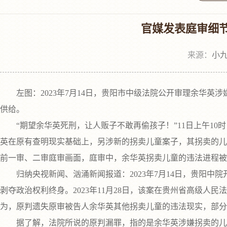
官媒发表庭审细
来源：
小九
左图：2023年7月14日，贵阳市中级法院公开审理余华英
供给。
“期望余华英死刑，让人贩子不敢再偷孩子！”11日上午10
英在原有查明现实基础上，另涉新的拐卖儿童案子，其拐卖的儿
前一审、二审庭审画面，庭审中，余华英拐卖儿童的违法进程
归纳央视新闻、汹涌新闻报道：2023年7月14日，贵阳中院
剥夺政治权利终身。2023年11月28日，该案在贵州省高级人
为，原判遗失原审被告人余华英其他拐卖儿童的违法现实，部
据了解，法院所说的原判漏罪，指的是余华英涉嫌拐卖的儿童从1