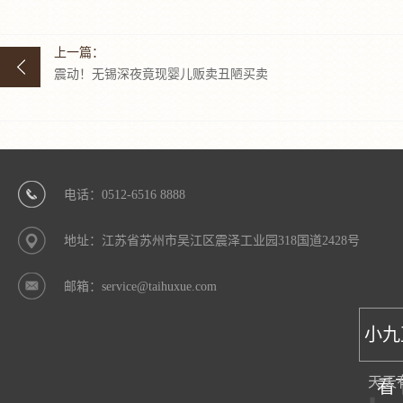
上一篇：
震动！无锡深夜竟现婴儿贩卖丑陋买卖
电话：0512-6516 8888
地址：江苏省苏州市吴江区震泽工业园318国道2428号
邮箱：service@taihuxue.com
小九
天天
看