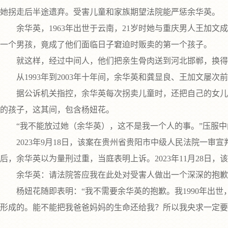
她拐走后半途遗弃。受害儿童和家族期望法院能严惩余华英。
余华英，1963年出世于云南，21岁时她与重庆男人王加文成
一个男孩，竟成了他们面临日子窘迫时贩卖的第一个孩子。
就这样，经过中间人，他们把亲生骨肉送到河北邯郸，换得
从1993年到2003年十年间，余华英和龚显良、王加文屡
据公诉机关指控，余华英每次拐卖儿童时，还把自己的女儿带
的孩子，这其间，包含杨妞花。
“我不能放过她（余华英），这不是我一个人的事。”压服中间
2023年9月18日，该案在贵州省贵阳市中级人民法院一审
后，余华英以为量刑过重，当庭表明上诉。2023年11月28日
余华英：请法院答应我在此处对受害人做出一个深深的抱歉
杨妞花随即表明：“我不需要余华英的抱歉。我1990年出世，
形成的。能不能把我爸爸妈妈的生命还给我？所以我央求一定要