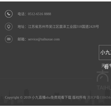
电话：0512-6516 8888
地址：江苏省苏州市吴江区震泽工业园318国道2428号
邮箱：service@taihuxue.com
小九
天天
看
Copyright © 2019 小九直播nba免费观看下载 版权所有
苏ICP备110434