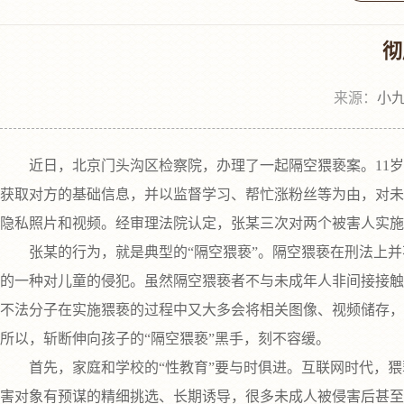
彻
来源：
小九
近日，北京门头沟区检察院，办理了一起隔空猥亵案。11岁女
获取对方的基础信息，并以监督学习、帮忙涨粉丝等为由，对未
隐私照片和视频。经审理法院认定，张某三次对两个被害人实施猥
张某的行为，就是典型的“隔空猥亵”。隔空猥亵在刑法上并
的一种对儿童的侵犯。虽然隔空猥亵者不与未成年人非间接接触
不法分子在实施猥亵的过程中又大多会将相关图像、视频储存，
所以，斩断伸向孩子的“隔空猥亵”黑手，刻不容缓。
首先，家庭和学校的“性教育”要与时俱进。互联网时代，猥亵
害对象有预谋的精细挑选、长期诱导，很多未成人被侵害后甚至