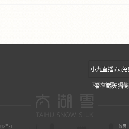
小九直播nba
天天有优惠，品牌
看下载天猫
445号-1
首页