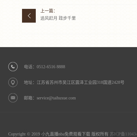
上一篇：
追风赶月 跬步千里
电话：0512-6516 8888
地址：江苏省苏州市吴江区震泽工业园318国道2428号
邮箱：service@taihuxue.com
Copyright © 2019 小九直播nba免费观看下载 版权所有
苏ICP备11043