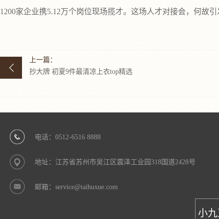
1200家企业携5.12万个岗位现场揽才。这场人才对接会，何故
上一篇：
抄大牌 初夏9件最清凉上衣top精选
电话：0512-6516 8888
地址：江苏省苏州市吴江区震泽工业园318国道2428号
邮箱：service@taihuxue.com
小九