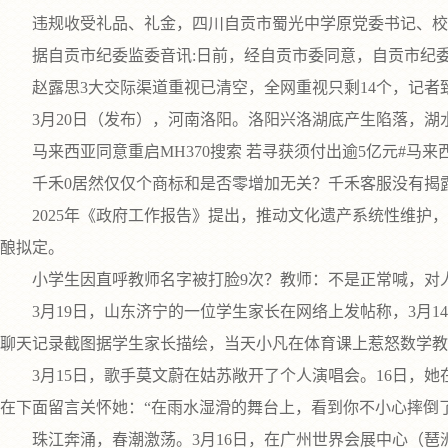
违规收受礼品、礼金，四川自贡市蜀光中学原党委书记、校
据自贡市纪委监委音讯:日前，经自贡市委同意，自贡市纪委
赵露思3大交际渠道重视已清空，全网重视只剩14个，记者致
3月20日（发布），河南洛阳。洛阳兴洛湖底产生陷落，湖水
马来西亚同意重启MH370搜索 若寻获须付出逾5亿元#马来西亚 #
千禾0居然仅仅个商标和是否零增加无关？千禾客服没有揭露回
2025年《政府工作报告》提出，推动文化遗产系统性维护，
酿拟定。
小学生因直呼教师名字被打脸9次？教师：不是正常喊，对
3月19日，山东济宁的一位学生家长在网络上发帖称，3月1
聊天记录截图据学生家长描绘，当天小凡在体育课上惹怒数学教
3月15日，歌手莫文蔚在姑苏敞开了个人演唱会。16日，她在
在下面留言关怀她：“在雨水湿滑的舞台上，看到你不小心摔倒
珠江奔涌，春潮激荡。3月16日，在广州世界会展中心（琶洲展