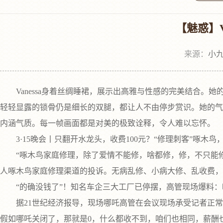
【魅惑】V
来源：
小九
Vanessa身着丝绸睡裙，展示出高雅与性感的完美结合。
轻轻显露的锁骨仍是细长的双腿，都让人不由停步赏识。她的气
内涵气质。每一帧画面都是对美的极致诠释，令人难以忘怀。
3·15晚会丨只翻开水龙头，收费100元？“修理刺客”啄木鸟
“啄木鸟家庭修理，除了爱情不能修，啥都修，修，不只能修还
人啄木鸟家庭修理渠道的投诉。无病乱修、小病大修、乱收费，
“的确没钱了”！知名车企三大工厂已停摆，高管现场爆料：咱
据21世纪经济报导，现场哪吒高管在会议现场承受记者正常
假如哪吒关闭了，那就是0，什么都收不到，咱们也相同，薪酬