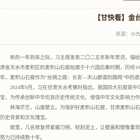
【甘快看】金台
来源：
小九
新的一年到来之际，习主席发表二〇二五年新年贺词，描绘宏伟
肃省天水市麦积区的麦积山石窟始建于十六国后秦时期，历经10余个朝
年，麦积山石窟作为“丝绸之路：长安—天山廊道的路网”中的
2024年9月，习在甘肃天水考察时指出，我国四大石窟是中
宝，为传承创新中华优良历史传统文化、增强中华文化影响力作
林海茫茫，山崖壁立。为保护好麦积山石窟，甘肃麦积山石窟
历史背景和文化瑰宝。
窟里，几名修复师紧握刀柄、轻刮泥土，让壁画和塑像重现昔
努力已持续数十年。