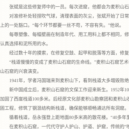
张斌是这些修复师中的一员。每次进窟，他都会为麦积山石
对准修补处轻捏吹气球，清理表面的灰尘，张斌开始了日常的
上的一处豁口。“每个环节都要一丝不苟，不容有失。”他说。
每尊塑像、每幅壁画在制造年代、用工用料上都不相同，修复
认真选择和泥所用的水。
经过数十年的摸索，在修复空鼓、起甲和脱落等方面，修复
“栈道慢慢的变成了麦积山石窟的生命线。”麦积山石窟艺术
山石窟的兴衰演变。
1941年，学者冯国瑞来到麦积山下，看到栈道大多塌毁败绝
新中国成立后，麦积山石窟的文保工作迎来新生。1952年1
加固了西崖栈道100多米。后经原文化部麦积山勘察团和麦积山
固工程，修筑了钢混结构新栈道，确保能够顺畅通达所有洞窟。
循着栈道，岳永强登上距地面80多米高的散花楼。“40多年
在麦积山石窟，一代代守护人护山、护道、护窟，传统的“喷