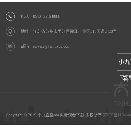
电话：0512-6516 8888
地址：江苏省苏州市吴江区震泽工业园318国道2428号
邮箱：service@taihuxue.com
小九
天天
看
Copyright © 2019 小九直播nba免费观看下载 版权所有
苏ICP备110434