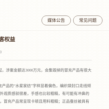
媒体公告
常见问题
顾客权益
0
涉案金额达3000万元，会集毁掉的冒充产品有很大
产品的“水星家纺”字样显着偏色，编织袋封口走线倾
品外观质感就很差，手感也比较粗糙，有可能有冲鼻的
止，冒充产品常呈现卡顿且用料粗糙；正品蚕丝被具有