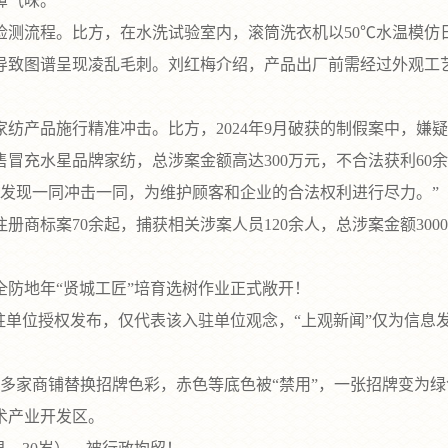
鼻气味。
流程。比方，在水洗试验室内，滚筒洗衣机以50℃水温模仿
导致图谱呈现凌乱毛刺。刘红梅介绍，产品出厂前需经过外观工
纺产品施行精准冲击。比方，2024年9月破获的制假案中，嫌
冒充水星品牌家纺，总涉案金额高达300万元，不合法获利60
年发现一同冲击一同，为维护顾客和企业的合法权利进行尽力。”
商标案70余起，捕获相关涉案人员120余人，总涉案金额300
地年“贤城工匠”培育选树作业正式敞开！
单位授权发布，仅代表该入驻单位观念，“上观新闻”仅为信息
家商铺替换招牌色彩，赤色等底色被“禁用”，一张招牌变为绿色
术产业开发区。