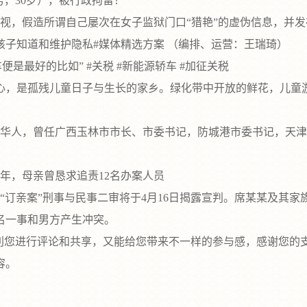
，30岁），被行政拘留！
重视，假造所谓自己屡次在女子监狱门口“猎艳”的虚伪信息，并
知道和维护隐私#媒体精选方案 （编排、运营：王瑞琦）
最好的比如” #关税 #新能源轿车 #加征关税
，是孤残儿童日子与生长的家乡。绿化带中开放的鲜花，儿童游
江华人，曾任广西玉林市市长、市委书记，防城港市委书记，天
，母亲曾恳求追责12名办案人员
订亲案”刑事与民事二审将于4月16日揭露宣判。席某某及其
名一事和男方产生冲突。
进行评论和共享，又能给您带来不一样的参与感，感谢您的支撑文
容。