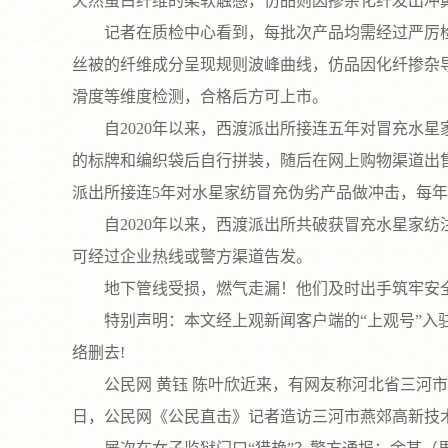
天然蛋白纤维的柔软触感，仿品则因掺杂化纤发出冲
记者在质检中心看到，每批次产品均需经过严厉检测
丝被的纤维成分呈现规则波峰曲线，仿品因化纤掺杂
滑度等维度检测，合格后方可上市。
自2020年以来，西渡派出所接连五年对冒充水星家
的标牌和编织袋后自行拼装，随后在网上购物渠道出售
派出所接连5年对水星家纺冒充伪劣产品做冲击，每
自2020年以来，西渡派出所共破获冒充水星家纺注册
可经过企业热线或警方渠道告发。
地下管线受损，燃气走漏！他们及时出手筑牢安全防
特别声明：本文经上观新闻客户端的“上观号”入驻
络删去!
公民网 黄钰 陈叶欣近来，有网友称河北省三河市多
日，公民网《公民直击》记者造访三河市燕郊高新技