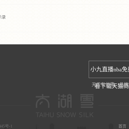
示录
小九直播nba
天天有优惠，品牌
看下载天猫
445号-1
首页