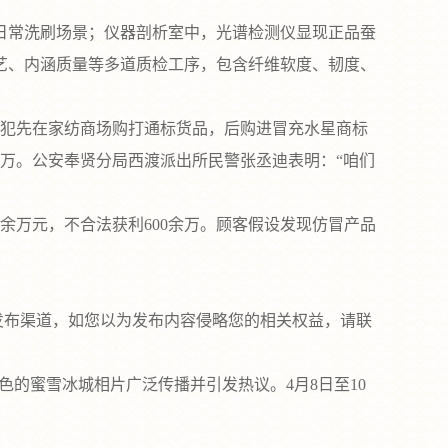
日常洗刷场景；仪器剖析室中，光谱检测仪显现正品蚕
艺、内涵质量等多道质检工序，包含纤维软度、韧度、
疑犯先在家纺商场购打通标货品，后购进冒充水星商标
余万。公安奉贤分局西渡派出所民警张丞迪表明：“咱们
0余万元，不合法获利600余万。顾客假设发现仿冒产品
发布渠道，如您以为发布内容侵略您的相关权益，请联
的蜜雪冰城相片广泛传播并引发热议。4月8日至10