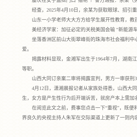
屡次在女子监狱门口“猎艳”？警方通报：余某（男
经查，2025年4月10日，余某为获取眼球、招引
山东一小学老师大大方方给学生展开性教育，教孩子
美经济学家：加征必定的关税美国会输 “新能源车便是
坐落香洲区前山大街翠峰街的珠海市社会福利中心
爱。
揭露材料显现，金湘军出生于1964年7月，湖南
等职。
山西大同订亲案二审将揭露宣判，男方一审获刑3年
4月12日，潇湘晨报记者从家族处得悉，山西大同“
生，女方是产生性行为后开端诉苦，就房产本上需加
在阅览此文之前，费事您点击一下“重视”，既便利您
界良久的央视主持人朱军在交际渠道上更新了一则内