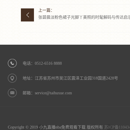
上一篇：
张碧晨淡粉色裙子光脚丫美照的时髦解码与传达启
电话：0512-6516 8888
地址：江苏省苏州市吴江区震泽工业园318国道2428号
邮箱：service@taihuxue.com
Copyright © 2019 小九直播nba免费观看下载 版权所有
苏ICP备11043