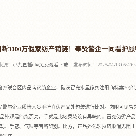
断3000万假家纺产销链！奉贤警企一同看护
来源：
小九直播nba免费观看下载
发布时间：2025-04-13 05:49:3
联合区内品牌家纺企业，破获冒充水星家纺注册商标案70余起，
与企业质检人员手持真伪产品外包装进行比对。肉眼可见冒充
正品外观是简练漂亮，手感是比较柔软没有异味的。冒充伪劣产
外观、手感、气味等简略辨别。比方，正品外包装拉链顺滑无阻