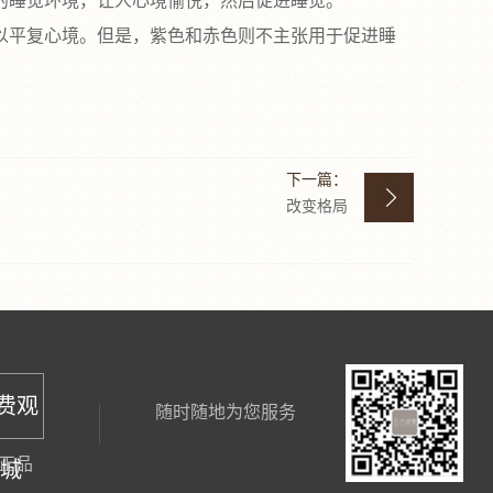
睡觉环境，让人心境愉悦，然后促进睡觉‌。
复心境‌。但是，‌紫色和赤色‌则不主张用于促进睡
下一篇：
改变格局
免费观
随时随地为您服务
正品
商城