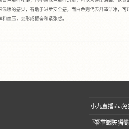
像白色那样扎眼，也不像深色那样沉重，可以营建出温馨、惬意的
温暖的感觉，有助于进步安全感，而白色则代表舒适洁净，可以平
和血压，会形成振奋和紧张感‌。
小九直播nba
天天有优惠，品牌
看下载天猫