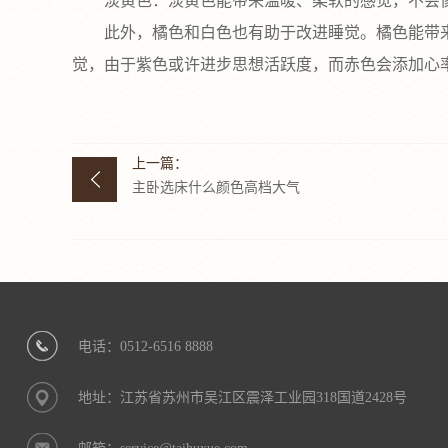
‌淡黄色‌：淡黄色能带来温暖、柔软的感觉，不会
此外，‌橘色和白色‌也有助于改进睡觉。橘色能带来
觉，由于紫色或许进步思想活跃度，而赤色会添加心率
上一篇：
主卧选床什么颜色高档大气
电话：0512-6516 8888
地址：江苏省苏州市吴江区震泽工业园318国道2428号