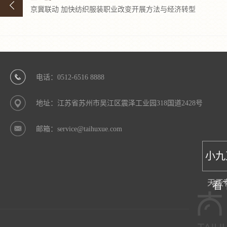
京冀联动 加快纺织服装职业改变开展方法与经济转型
电话：0512-6516 8888
地址：江苏省苏州市吴江区震泽工业园318国道2428号
邮箱：service@taihuxue.com
小九
天天
看