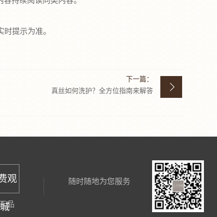
内容持续阅读同类内容。
实时提示为准。
下一篇：
真丝如何洗护？全方位指南来解答
免费观
随时随地为您服务
正品
商城