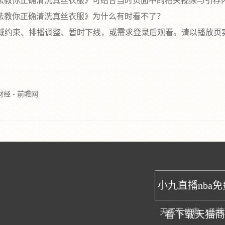
教你正确清洗真丝衣服》可结合当时页面中的相关视频与引荐
教你正确清洗真丝衣服》为什么有时看不了？
区域约束、排播调整、暂时下线，或需求登录后观看。请以播放页
经 - 前瞻网
小九直播nba
天天有优惠，品牌
看下载天猫